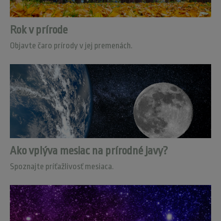
Rok v prírode
Objavte čaro prírody v jej premenách.
Ako vplýva mesiac na prírodné javy?
Spoznajte príťažlivosť mesiaca.