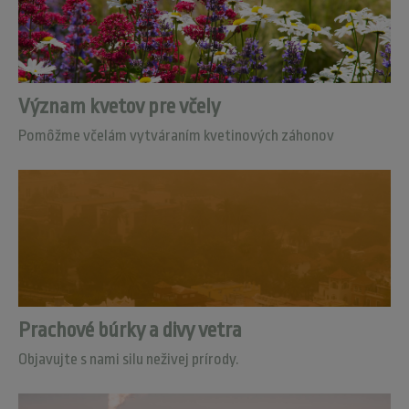
Význam kvetov pre včely
Pomôžme včelám vytváraním kvetinových záhonov
Prachové búrky a divy vetra
Objavujte s nami silu neživej prírody.