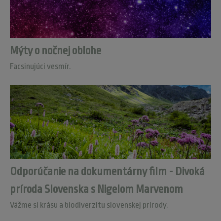
Mýty o nočnej oblohe
Facsinujúci vesmír.
Odporúčanie na dokumentárny film - Divoká
príroda Slovenska s Nigelom Marvenom
Vážme si krásu a biodiverzitu slovenskej prírody.