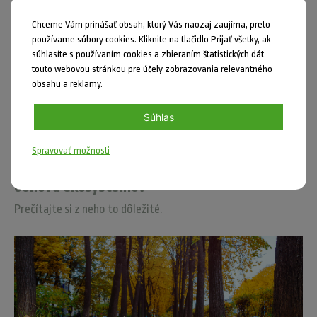
Dá sa pozorovať aj bez technológii?
Chceme Vám prinášať obsah, ktorý Vás naozaj zaujíma, preto
používame súbory cookies. Kliknite na tlačidlo Prijať všetky, ak
súhlasíte s používaním cookies a zbieraním štatistických dát
touto webovou stránkou pre účely zobrazovania relevantného
obsahu a reklamy.
Súhlas
Spravovať možnosti
Európska komisia navrhla nový zákon na
obnovu ekosystémov
Prečítajte si z neho to dôležité.