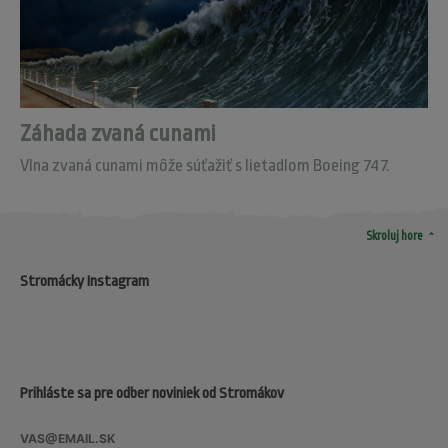
Záhada zvaná cunami
Vlna zvaná cunami môže súťažiť s lietadlom Boeing 747.
arrow_drop_up
Skroluj hore
Stromácky Instagram
Prihláste sa pre odber noviniek od Stromákov