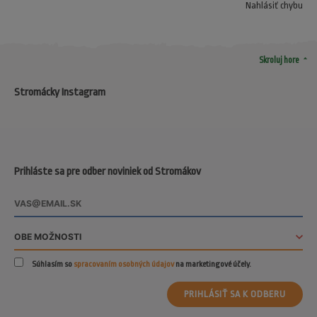
Nahlásiť chybu
arrow_drop_up
Skroluj hore
Stromácky Instagram
Prihláste sa pre odber noviniek od Stromákov
Súhlasím so
spracovaním osobných údajov
na marketingové účely.
PRIHLÁSIŤ SA K ODBERU