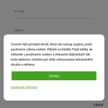
Chceme Vám prinášať obsah, ktorý Vás naozaj zaujíma, preto
Zapamätať si ma
používame súbory cookies. Kliknite na tlačidlo Prijať všetky, ak
súhlasíte s používaním cookies a zbieraním štatistických dát
PRIHLÁSIŤ SA
touto webovou stránkou pre účely zobrazovania relevantného
obsahu a reklamy.
Zabudli ste heslo?
Súhlas
Spravovať možnosti
Zdieľať