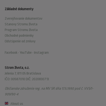
Základné dokumenty
Zverejňovanie dokumentov
Stanovy Stromu života
Program Stromu života
Obchodné podmienky
Odstúpenie od zmluvy
Facebook
•
YouTube
•
Instagram
Strom života, o.z.
Jelenia 7, 811 05 Bratislava
IČO: 00587010 DIČ: 2020830713
Občianske združenie reg. na MV SR dňa 17.5.1990 pod č. VVS/1-
909/90-4
About us