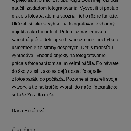
A preto sa stromáci z Klubu Raj z Dobšinej rozhodli
naučili základom fotografovania. Vysvetlili si postup
práce s fotoaparátom a spoznali jeho rôzne funkcie.
Ukázali si, ako si vybrať na fotografovanie vhodný
objekt a ako ho odfotiť. Potom už nasledovala
samotná práca detí, aj keď, samozrejme, nechýbalo
usmernenie zo strany dospelých. Deti s radosťou
vyhľadávali vhodné objekty na fotografovanie,
práca s fotoaparátom sa im veľmi páčila. Po návrate
do školy zistili, ako sa dajú dostať fotografie
z fotoaparátu do počítača. Pozorne si prezreli svoje
výtvory, a tie najkrajšie vybrali do našej fotografickej
súťaže Zrkadlo duše.
Dana Husárová