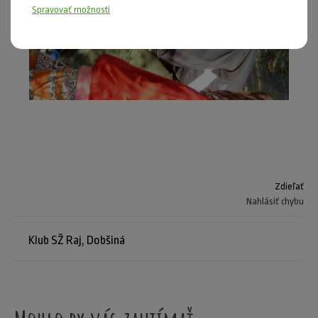
Spravovať možnosti
Zdieľať
Nahlásiť chybu
Klub SŽ Raj, Dobšiná