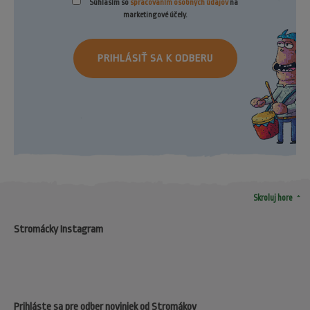
Súhlasím so
spracovaním osobných údajov
na
marketingové účely.
PRIHLÁSIŤ SA K ODBERU
arrow_drop_up
Skroluj hore
Stromácky Instagram
Prihláste sa pre odber noviniek od Stromákov