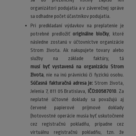
organizátori podujatia a v záverečnej správe
sa odhadne počet účastníkov podujatia.
Pri predkladaní výdavkov na preplatenie je
potrebné predložiť
originálne bločky
, ktoré
následne zostanú v účtovníctve organizácie
Strom života. Ak nakupujete tovary alebo
služby na základe faktúry, tá
musí byť vystavená na organizáciu Strom
života
, nie na inú právnickú či fyzickú osobu.
Súčasná fakturačná adresa je:
Strom života,
Jelenia 7, 811 05 Bratislava,
IČO:00587010
. Za
neplatné účtovné doklady sa považujú aj
červené papierové príjmové doklady
(hotovostné operácie musia byť uskutočnené
cez registračnú pokladňu, prípadne cez
virtuálnu registračnú pokladňu, tzn. že