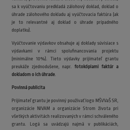
sa k vyúčtovaniu predkladá zálohový doklad, doklad o
úhrade zálohového dokladu aj vyúčtovacia faktúra (ak
je to relevantné aj doklad o úhrade prípadného
doplatku).
Vyúčtovanie výdavkov obsahuje aj doklady súvisiace s
výdavkami v rámci spolufinancovania projektu
(minimálne 10%). Tieto výdavky prijímateľ grantu
preukáže zjednodušene, napr.
fotokópiami faktúr a
dokladom o ich úhrade
.
Povinná publicita
Prijímateľ grantu je povinný používať logo MŠVVaŠ SR,
organizácie NIVAM a organizácie Strom života pri
všetkých aktivitách realizovaných v rámci schváleného
grantu. Logá sa uvádzajú najmä v publikáciách,