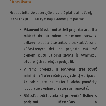
Strom života
Nezabudnite, že doterajšie pravidlá platia aj naďalej,
len sa rozširujú. Ku tým najzákladnejším patria:
Priamymi účastníkmi aktivít projektu sú deti a
mládež do 30 rokov
(minimálne 80% z
celkového počtu účastníkov projektu). Väčšina
zúčastnených detí na projekte má byť
členom klubu Stromu života (s výnimkou
otvorených verejných podujatí).
V rámci projektu je potrebné
zrealizovať
minimálne 1 prezenčné podujatie
, aj v prípade,
že nakupujete iba materiál alebo pomôcky
(podujatie v online priestore sa napočíta).
Súčasťou zúčtovania sú prezenčné listiny s
podpismi účastníkov a