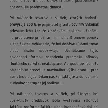
dodania tovaru alebo služby, či bližšie podrobnosti k
poskytnutiu predmetnej činnosti.
Pri nákupoch tovarov a služieb, ktorých
hodnota
prevyšuje 200 €
, je prijímateľ grantu
povinný vykonať
prieskum trhu
, tzn. že k daňovému dokladu určenému
na preplatenie priloží aj minimálne 3 cenové ponuky
alebo čestné vyhlásenie, že iný dodávateľ daný tovar
alebo službu neposkytuje. Obchádzanie tejto
povinnosti formou rozdelenia predmetu zákazky
(funkčného celku) sa neakceptuje. V prípade, že hodnota
objednávky prevyšuje maximálnu výšku grantu, pred
samotnou objednávkou nás kontaktujte a dohodneme
si vhodný postup na jej realizáciu.
Pri nákupoch tovarov a služieb, pri ktorých bol
poskytnutý preddavok (bola vystavená zálohová
faktúra, proforma faktúra alebo iný nedaňový doklad)