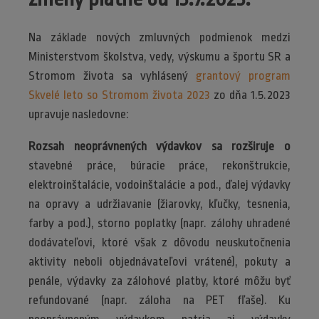
Na základe nových zmluvných podmienok medzi
Ministerstvom školstva, vedy, výskumu a športu SR a
Stromom života sa vyhlásený
grantový program
Skvelé leto so Stromom života 2023
zo dňa 1.5.2023
upravuje nasledovne:
Rozsah neoprávnených výdavkov sa rozširuje o
stavebné práce, búracie práce, rekonštrukcie,
elektroinštalácie, vodoinštalácie a pod., ďalej výdavky
na opravy a udržiavanie (žiarovky, kľučky, tesnenia,
farby a pod.), storno poplatky (napr. zálohy uhradené
dodávateľovi, ktoré však z dôvodu neuskutočnenia
aktivity neboli objednávateľovi vrátené), pokuty a
penále, výdavky za zálohové platby, ktoré môžu byť
refundované (napr. záloha na PET fľaše). Ku