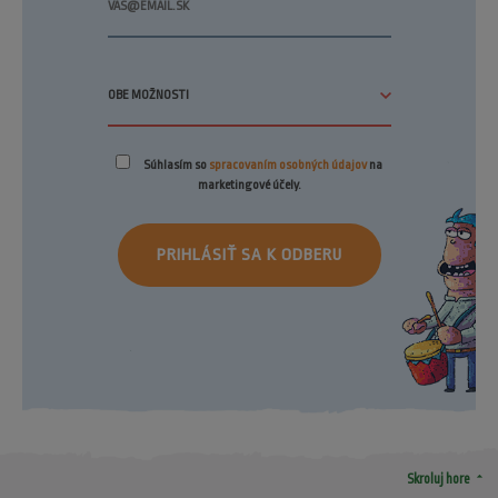
Súhlasím so
spracovaním osobných údajov
na
marketingové účely.
PRIHLÁSIŤ SA K ODBERU
arrow_drop_up
Skroluj hore