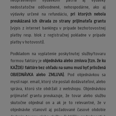
neoprávneným výdavkom patria aj výdavky
nedostatočne odôvodnené, nehospodárne, ako aj
výdavky určené na refundáciu,
pri ktorých nebola
preukázaná ich úhrada zo strany prijímateľa grantu
(výpis z internet bankingu v prípade bezhotovostnej
platby resp. blok z registračnej pokladne v prípade
platby v hotovosti).
Podkladom na vyplatenie poskytnutej služby/tovaru
formou faktúry je
objednávka alebo zmluva (tzn. že ku
KAŽDEJ faktúre bez ohľadu na sumu musí byť priložená
OBJEDNÁVKA alebo ZMLUVA)
. Pod objednávkou sa
myslí napr. email, ktorý ste poslali dodávateľovi, alebo
správa, ktorú ste obdržali z webshopu. Objednávkou
prijímateľ grantu preukazuje, že tovar alebo službu
skutočne objednal on a ak je to relevantné, že v
objednávke stanovil aj požadované časové obdobie