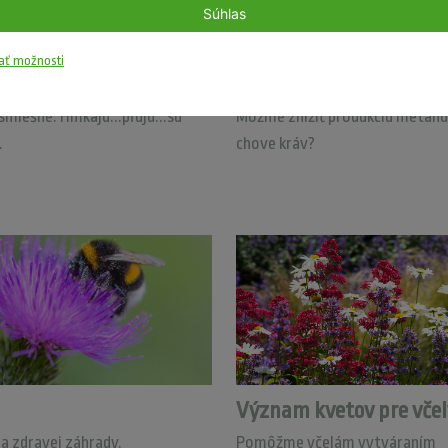
Súhlas
ať možnosti
lpák
Kravy a nimi vypúšťan
smiešne. Hmkajú...pľujú...sú
Môžme znížiť produkciu metánu 
.
chove kráv?
Význam kvetov pre včel
a zdravej záhrady.
Pomôžme včelám vytváraním