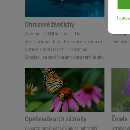
Spravov
Ohrozené živočíchy
Chov a
Zoznam IUCN (Red List – The
Vyzerajú 
International Union for Conservation of
jedinečné
Nature’s Red List of Threatened
Species), sa snaží chrániť ohrozené druhy.
Opeľovače a ich zázraky
Čmele
Čo sú to opeľovače? Dajú sa nahradiť?
Strážcovi