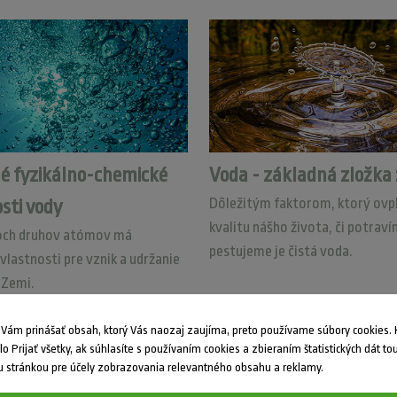
é fyzikálno-chemické
Voda - základná zložka 
Dôležitým faktorom, ktorý ovp
sti vody
kvalitu nášho života, či potraví
och druhov atómov má
pestujeme je čistá voda.
vlastnosti pre vznik a udržanie
 Zemi.
ám prinášať obsah, ktorý Vás naozaj zaujíma, preto používame súbory cookies. K
dlo Prijať všetky, ak súhlasíte s používaním cookies a zbieraním štatistických dát to
 stránkou pre účely zobrazovania relevantného obsahu a reklamy.