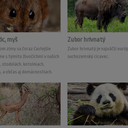
c, myš
Zubor hrivnatý
om zimy sa čoraz častejšie
Zubor hrivnatý je najväčší euró
e s týmito živočíchmi v našich
suchozemský cicavec.
, stodolách, kotolniach,
h, a občas aj domácnostiach.