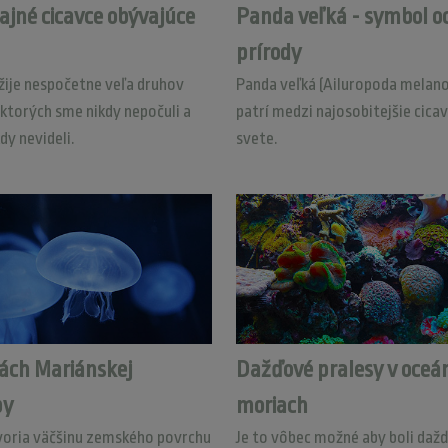
ajné cicavce obývajúce
Panda veľká - symbol o
prírody
žije nespočetne veľa druhov
Panda veľká (Ailuropoda melano
 ktorých sme nikdy nepočuli a
patrí medzi najosobitejšie cica
kdy nevideli.
svete.
nách Mariánskej
Dažďové pralesy v oceá
py
moriach
voria väčšinu zemského povrchu
Je to vôbec možné aby boli daž