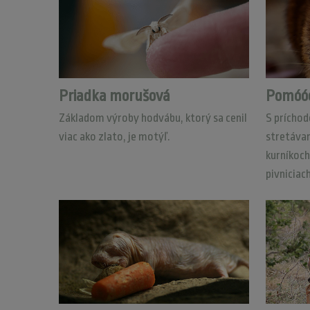
Priadka morušová
Pomóóó
Základom výroby hodvábu, ktorý sa cenil
S príchod
viac ako zlato, je motýľ.
stretávam
kurníkoch
pivniciac