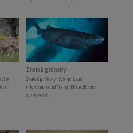
Žralok grónsky
väčším
Žralok grónsky *(Somniosus
novi.
microcephalus)* je najdlhšie žijúcim
stavovcom.