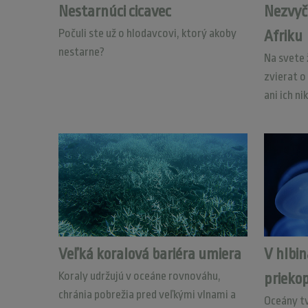
Nestarnúci cicavec
Nezvyč
Počuli ste už o hlodavcovi, ktorý akoby
Afriku
nestarne?
Na svete 
zvierat o
ani ich ni
Veľká koralová bariéra umiera
V hlbi
Koraly udržujú v oceáne rovnováhu,
prieko
chránia pobrežia pred veľkými vlnami a
Oceány t