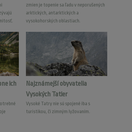
mi
zmien je topenie sa ľadu v neporušených
zývajú
arktických, antarktických a
nitosť.
vysokohorských oblastiach.
ne ich
Najznámejší obyvatelia
Vysokých Tatier
potrebné
Vysoké Tatry nie sú spojené iba s
oje
turistikou, či zimným lyžovaním.