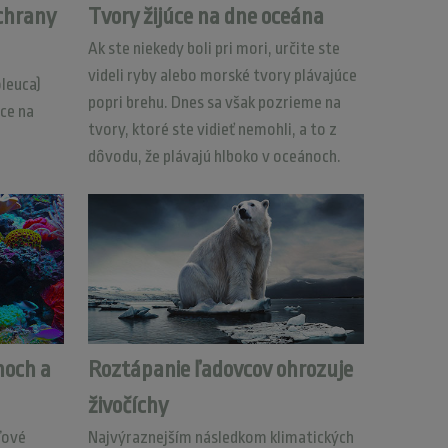
chrany
Tvory žijúce na dne oceána
Ak ste niekedy boli pri mori, určite ste
videli ryby alebo morské tvory plávajúce
leuca)
popri brehu. Dnes sa však pozrieme na
vce na
tvory, ktoré ste vidieť nemohli, a to z
dôvodu, že plávajú hlboko v oceánoch.
noch a
Roztápanie ľadovcov ohrozuje
živočíchy
ďové
Najvýraznejším následkom klimatických