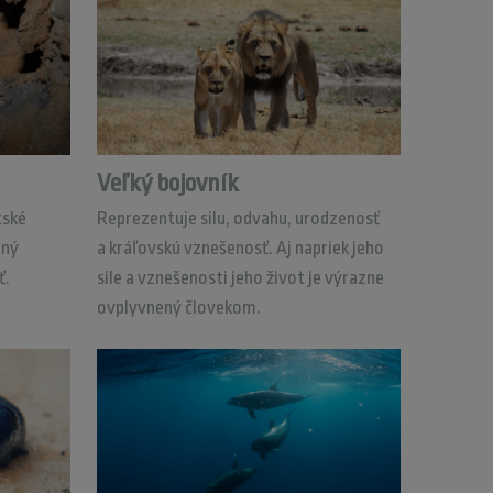
Veľký bojovník
tské
Reprezentuje silu, odvahu, urodzenosť
ený
a kráľovskú vznešenosť. Aj napriek jeho
ť.
sile a vznešenosti jeho život je výrazne
ovplyvnený človekom.