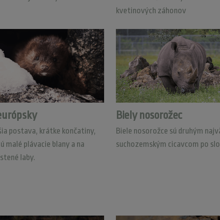
kvetinových záhonov
európsky
Biely nosorožec
šia postava, krátke končatiny,
Biele nosorožce sú druhým naj
ú malé plávacie blany a na
suchozemským cicavcom po slo
stené laby.