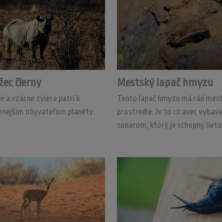
žec čierny
Mestský lapač hmyzu
é a vzácne zviera patrí k
Tento lapač hmyzu má rád mes
enejším obyvateľom planéty.
prostredie. Je to cicavec vybav
sonarom, ktorý je schopný lieta