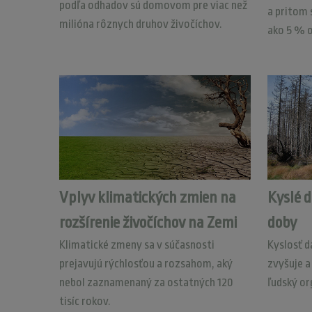
podľa odhadov sú domovom pre viac než
a pritom
milióna rôznych druhov živočíchov.
ako 5 % 
Vplyv klimatických zmien na
Kyslé d
rozšírenie živočíchov na Zemi
doby
Klimatické zmeny sa v súčasnosti
Kyslosť d
prejavujú rýchlosťou a rozsahom, aký
zvyšuje a
nebol zaznamenaný za ostatných 120
ľudský or
tisíc rokov.