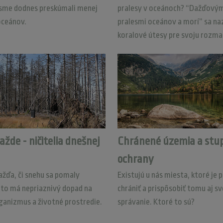
 sme dodnes preskúmali menej
pralesy v oceánoch? “Dažďový
oceánov.
pralesmi oceánov a morí” sa na
koralové útesy pre svoju rozma
ažde - ničitelia dnešnej
Chránené územia a stup
ochrany
ažďa, či snehu sa pomaly
Existujú u nás miesta, ktoré je 
 to má nepriaznivý dopad na
chrániť a prispôsobiť tomu aj sv
ganizmus a životné prostredie.
správanie. Ktoré to sú?