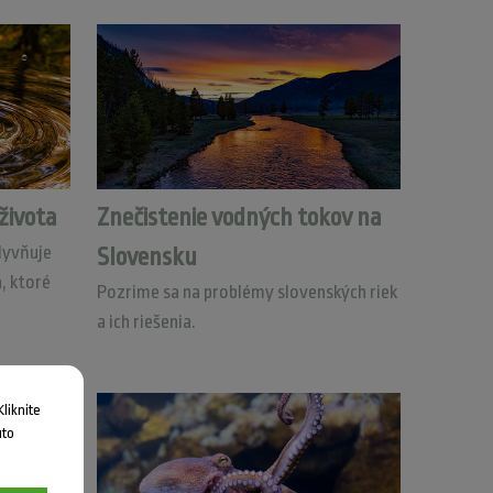
života
Znečistenie vodných tokov na
lyvňuje
Slovensku
n, ktoré
Pozrime sa na problémy slovenských riek
a ich riešenia.
liknite
uto