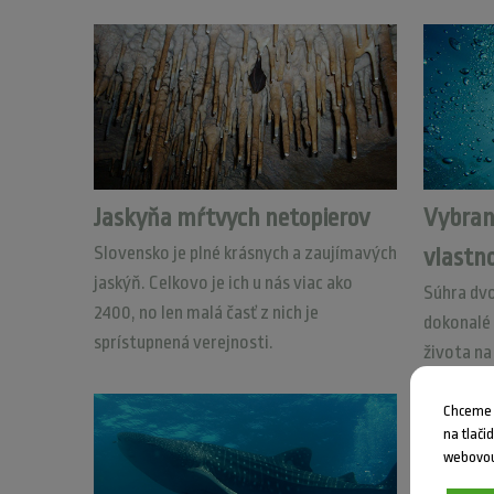
Jaskyňa mŕtvych netopierov
Vybran
Slovensko je plné krásnych a zaujímavých
vlastno
jaskýň. Celkovo je ich u nás viac ako
Súhra dv
2400, no len malá časť z nich je
dokonalé 
sprístupnená verejnosti.
života na
Chceme V
na tlači
webovou