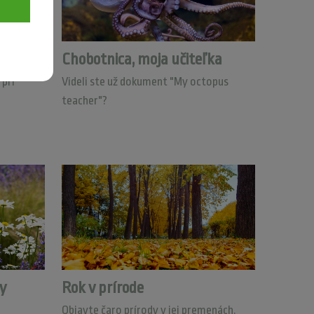
ý metán
Chobotnica, moja učiteľka
pri
Videli ste už dokument "My octopus
teacher"?
y
Rok v prírode
Objavte čaro prírody v jej premenách.