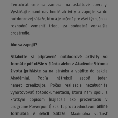
Tentokrát sme sa zamerali na asfaltové povrchy.
Vyskúšajte nami navrhnuté aktivity a zapojte sa do
outdoorovej súťaže, ktorá je určená pre všetkých, čo sa
rozhodnú vymeniť triedu za podnetné vonkajšie
prostredie.
Ako sa zapojiť?
Stiahnite si pripravené outdoorové aktivity vo
formáte pdf nižšie v článku alebo z Akadémie Stromu
života
(prihláste sa na stránku a vojdite do sekcie
Akadémia). Podľa inštrukcií aspoň jeden
námet zrealizujte. Počas realizácie nezabudnite
vyhotovovať fotodokumentáciu, ktorú nám spolu s
krátkym popisom (najlepšie ako prezentáciu v
programe Powerpoint) zašlite prostredníctvom
online
formulára v sekcii Súťaže
. Maximálna veľkosť