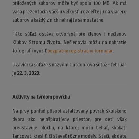
priložených súborov môže byť spolu 100 MB. Ak má
vaša prezentácia väčšiu veľkosť, rozdeľte ju na viacero
súborov a každý z nich nahrajte samostatne.
Táto súťaž ostáva otvorená pre členov i nečlenov
Klubov Stromu života. Nečlenovia môžu na nahratie
fofografií využiť
bezplatný registračný formulár
.
Uzávierka súťaže s názvom Outdoorová súťaž - február
je
22. 3. 2023.
Aktivity na tvrdom povrchu
Na prvý pohľad pôsobí asfaltovaný povrch školského
dvora ako neinšpiratívny priestor, pre deti však
predstavuje plochu, na ktorej môžu behať, skákať,
tancovať, kresliť, či stavať rôzne modely. Stačí, ak dáte