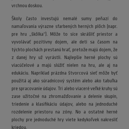
vrchnou doskou.
Školy často investujú nemalé sumy peňazí do
namaľovania výrazne sfarbených herných plôch (napr.
pre hru „škôlka“). Môže to síce skrášliť priestor a
vyvolávať pozitívny dojem, ale deti sa časom na
týchto plochách prestanú hrať, pretože majú dojem, že
z danej hry už vyrástli. Najlepšie herné plochy sú
viacúčelové a majú slúžiť nielen na hru, ale aj na
edukáciu. Napríklad prázdna štvorcová sieť môže byť
použitá aj ako súradnicový systém alebo ako tabuľka
pre spracovanie údajov. Tri alebo viaceré veľké kruhy sú
zase užitočné na zhromažďovanie a delenie skupín,
triedenie a klasifikáciu údajov, alebo na jednoduché
rozdelenie priestoru na zóny. No a ostatné herné
plochy pre jednoduché hry viete kedykoľvek nakresliť
kriedou.