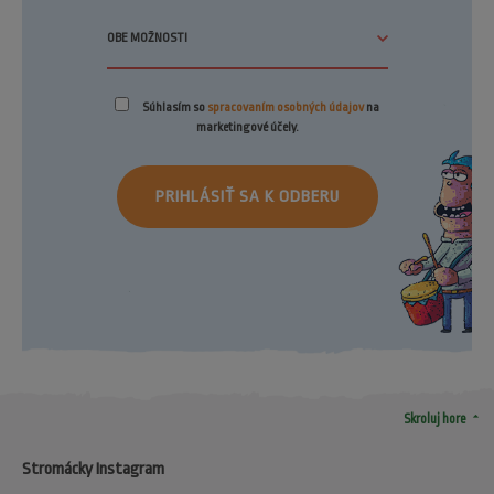
Súhlasím so
spracovaním osobných údajov
na
marketingové účely.
PRIHLÁSIŤ SA K ODBERU
arrow_drop_up
Skroluj hore
Stromácky Instagram