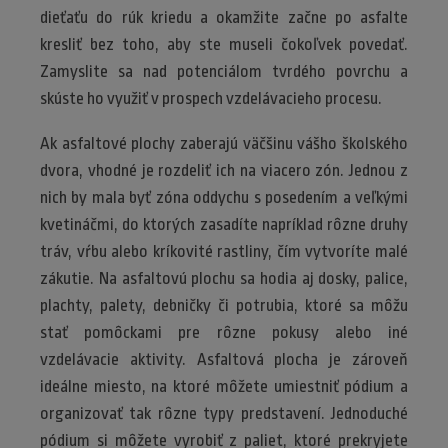
dieťaťu do rúk kriedu a okamžite začne po asfalte
kresliť bez toho, aby ste museli čokoľvek povedať.
Zamyslite sa nad potenciálom tvrdého povrchu a
skúste ho využiť v prospech vzdelávacieho procesu.
Ak asfaltové plochy zaberajú väčšinu vášho školského
dvora, vhodné je rozdeliť ich na viacero zón. Jednou z
nich by mala byť zóna oddychu s posedením a veľkými
kvetináčmi, do ktorých zasadíte napríklad rôzne druhy
tráv, vŕbu alebo kríkovité rastliny, čím vytvoríte malé
zákutie. Na asfaltovú plochu sa hodia aj dosky, palice,
plachty, palety, debničky či potrubia, ktoré sa môžu
stať pomôckami pre rôzne pokusy alebo iné
vzdelávacie aktivity. Asfaltová plocha je zároveň
ideálne miesto, na ktoré môžete umiestniť pódium a
organizovať tak rôzne typy predstavení. Jednoduché
pódium si môžete vyrobiť z paliet, ktoré prekryjete