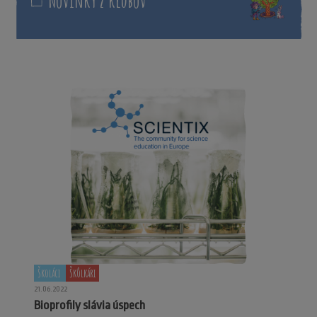
Novinky z klubov
Školáci
Škôlkári
21.06.2022
Bioprofily slávia úspech