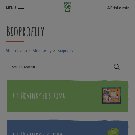
MENU
person_outline
Prihlásenie
Bioprofily
Strom života
Stromoviny
Bioprofily
Novinky zo stromu