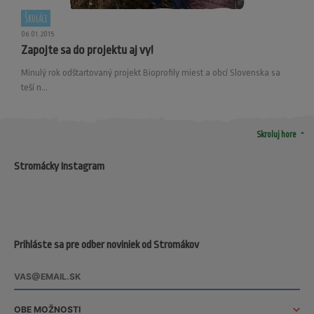
Školáci
06.01.2015
Zapojte sa do projektu aj vy!
Minulý rok odštartovaný projekt Bioprofily miest a obcí Slovenska sa
teší n...
arrow_drop_up
Skroluj hore
Stromácky Instagram
Prihláste sa pre odber noviniek od Stromákov