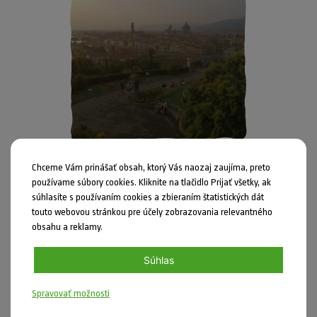
Školáci
25.09.2019
Chceme Vám prinášať obsah, ktorý Vás naozaj zaujíma, preto
Bioprofily v Toskánsku
používame súbory cookies. Kliknite na tlačidlo Prijať všetky, ak
súhlasíte s používaním cookies a zbieraním štatistických dát
Srdce Toskánska hostilo ďalších záujemcov o rozvoj v oblasti
touto webovou stránkou pre účely zobrazovania relevantného
environmentáln...
obsahu a reklamy.
Súhlas
Spravovať možnosti